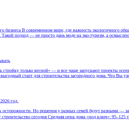
о бизнеса В современном мире, где важность экологичного обра
 Такой подход — не просто дань моде на эко-туризм, а осмысле
ывать
ь стройку только весной» — и все чаще запускают проекты осень
ыгодный старт для строительства загородного дома. Что Вы узна
2026 год.
осторожности. Но решения у разных семей будут разными — зави
строительство сегодня Средняя цена дома «под ключ»: 95–125 ты