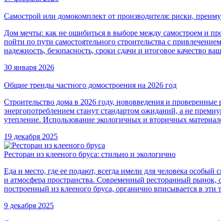
Самострой или домокомплект от производителя: риски, преиму
Дом мечты: как не ошибиться в выборе между самостроем и п
пойти по пути самостоятельного строительства с привлечением
надежность, безопасность, сроки сдачи и итоговое качество ва
30 января 2026
Общие тренды частного домостроения на 2026 год
Строительство дома в 2026 году, нововведения и проверенны
энергопотреблением станут стандартом ожиданий, а не премиу
утепление. Использование экологичных и вторичных материал
19 декабря 2025
Ресторан из клееного бруса: стильно и экологично
Еда и место, где ее подают, всегда имели для человека особы
и атмосфера пространства. Современный ресторанный рынок, оп
построенный из клееного бруса, органично вписывается в эти 
9 декабря 2025