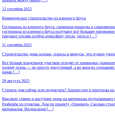
разница между баней […]
12 сентября 2025
Коммерческое строительство из клееного бруса
Гостиницы из клееного бруса: гармония природы и современног
гостиницы из клееного бруса получают всё большее признание.
придают отелям особую атмосферу тепла, уюта и […]
11 сентября 2025
Строительство дома осенью, плюсы и минусы, что нужно учит
Все больше владельцев участков отходят от привычки «начинат
почему осень — не просто допустимый, а во многих сценариях в
начав […]
29 августа 2025
Строить дом сейчас или подождать? Анализ цен и прогнозы на 
Высокие ставки и растущие цены на материалы подталкивают к 
Разберём по пунктам. Дом по проекту «Гринвич» Сколько стоит 
материалов. Индексация […]