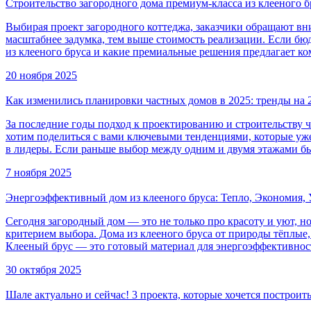
Строительство загородного дома премиум-класса из клееного б
Выбирая проект загородного коттеджа, заказчики обращают вн
масштабнее задумка, тем выше стоимость реализации. Если бю
из клееного бруса и какие премиальные решения предлагает к
20 ноября 2025
Как изменились планировки частных домов в 2025: тренды на 
За последние годы подход к проектированию и строительству
хотим поделиться с вами ключевыми тенденциями, которые уж
в лидеры. Если раньше выбор между одним и двумя этажами б
7 ноября 2025
Энергоэффективный дом из клееного бруса: Тепло, Экономия,
Сегодня загородный дом — это не только про красоту и уют, 
критерием выбора. Дома из клееного бруса от природы тёплые
Клееный брус — это готовый материал для энергоэффективнос
30 октября 2025
Шале актуально и сейчас! 3 проекта, которые хочется построит