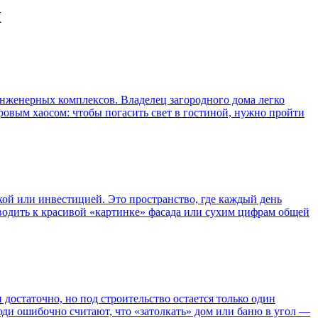
х
инженерных комплексов. Владелец загородного дома легко
фровым хаосом: чтобы погасить свет в гостиной, нужно пройти
пкой или инвестицией. Это пространство, где каждый день
одить к красивой «картинке» фасада или сухим цифрам общей
достаточно, но под строительство остается только один
юди ошибочно считают, что «затолкать» дом или баню в угол —