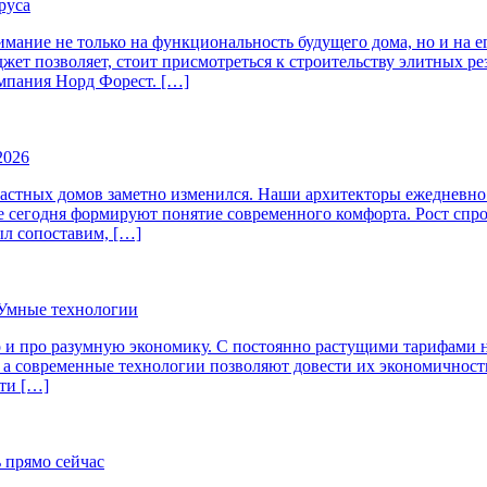
руса
имание не только на функциональность будущего дома, но и на 
джет позволяет, стоит присмотреться к строительству элитных 
омпания Норд Форест. […]
2026
 частных домов заметно изменился. Наши архитекторы ежедневн
е сегодня формируют понятие современного комфорта. Рост сп
ыл сопоставим, […]
 Умные технологии
но и про разумную экономику. С постоянно растущими тарифами
, а современные технологии позволяют довести их экономичнос
ти […]
ь прямо сейчас