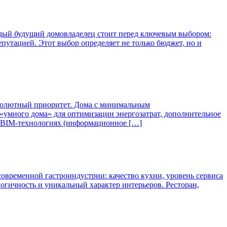
ждый будущий домовладелец стоит перед ключевым выбором:
путацией. Этот выбор определяет не только бюджет, но и
бсолютный приоритет. Дома с минимальным
«умного дома» для оптимизации энергозатрат, дополнительное
в BIM-технологиях (информационное […]
современной гастроиндустрии: качество кухни, уровень сервиса
логичность и уникальный характер интерьеров. Ресторан,