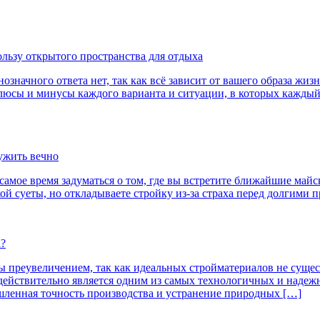
ользу открытого пространства для отдыха
начного ответа нет, так как всё зависит от вашего образа жизн
плюсы и минусы каждого варианта и ситуации, в которых каждый
лужить вечно
— самое время задуматься о том, где вы встретите ближайшие ма
ой суеты, но откладываете стройку из-за страха перед долгими 
а?
 преувеличением, так как идеальных стройматериалов не сущест
 действительно является одним из самых технологичных и надеж
ленная точность производства и устранение природных […]