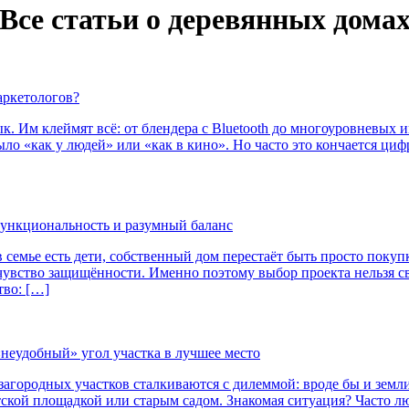
Все статьи о деревянных дома
маркетологов?
. Им клеймят всё: от блендера с Bluetooth до многоуровневых 
ыло «как у людей» или «как в кино». Но часто это кончается ци
 функциональность и разумный баланс
в семье есть дети, собственный дом перестаёт быть просто поку
увство защищённости. Именно поэтому выбор проекта нельзя св
тво: […]
«неудобный» угол участка в лучшее место
агородных участков сталкиваются с дилеммой: вроде бы и земли 
тской площадкой или старым садом. Знакомая ситуация? Часто л