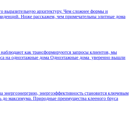
его выразительную архитектуру. Чем сложнее формы и
резиденций. Ниже расскажем, чем примечательны элитные дома
о наблюдают как трансформируются запросы клиентов, мы
роса на одноэтажные дома Одноэтажные дома уверенно вышли
 на энергоэнергрию, энергоэффективность становится ключевым
ть до максимума. Природные преимущества клееного бруса