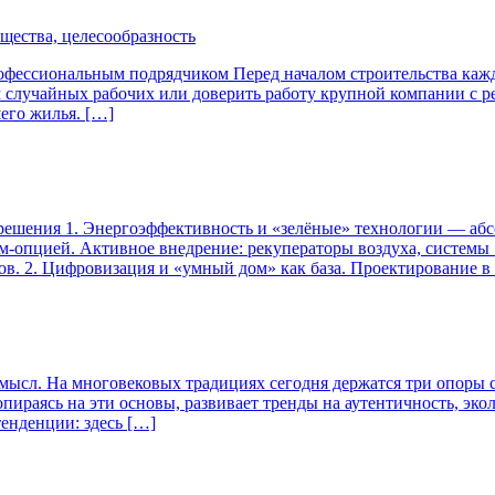
щества, целесообразность
рофессиональным подрядчиком Перед началом строительства ка
 случайных рабочих или доверить работу крупной компании с ре
шего жилья. […]
е решения 1. Энергоэффективность и «зелёные» технологии — а
м-опцией. Активное внедрение: рекуператоры воздуха, системы 
ов. 2. Цифровизация и «умный дом» как база. Проектирование 
й смысл. На многовековых традициях сегодня держатся три опоры 
ираясь на эти основы, развивает тренды на аутентичность, эко
тенденции: здесь […]