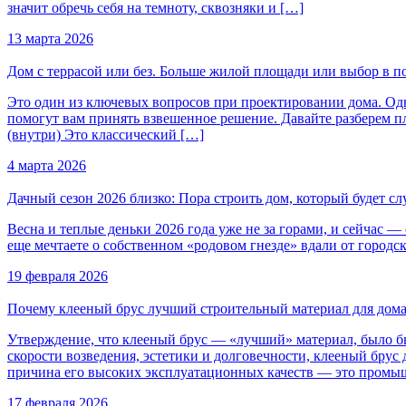
значит обречь себя на темноту, сквозняки и […]
13 марта 2026
Дом с террасой или без. Больше жилой площади или выбор в п
Это один из ключевых вопросов при проектировании дома. Одноз
помогут вам принять взвешенное решение. Давайте разберем 
(внутри) Это классический […]
4 марта 2026
Дачный сезон 2026 близко: Пора строить дом, который будет с
Весна и теплые деньки 2026 года уже не за горами, и сейчас 
еще мечтаете о собственном «родовом гнезде» вдали от городск
19 февраля 2026
Почему клееный брус лучший строительный материал для дом
Утверждение, что клееный брус — «лучший» материал, было бы
скорости возведения, эстетики и долговечности, клееный брус
причина его высоких эксплуатационных качеств — это промыш
17 февраля 2026