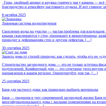
Горы, хвойный аромат и кружка горячего чая у камина — всё э
благородство и атмосферу настоящего отдыха. И вот главное: ша
8 октября 2025
Ливневая система водоотведения
Скопление воды на участке — частая проблема для владельцев
крыши скапливаются у стен, проникают в микротрещины, размы
приводит к деформациям стен и другим дефектам. […]
30 сентября 2025
Защита дома от стихий природы: как сделать, чтобы его не «сду
Строительство загородного дома — это не только эстетика фас
подтоплений. Комфортный дом — это сочетание уюта внутри и
направления в вашем регионе. Ориентируйте дом так, […]
25 сентября 2025
Баня для частного дома: как правильно выбрать материалы
Баня — традиция и уют современной загородной жизни Баня по-
многофункционального дома с жилыми помещениями на втором э