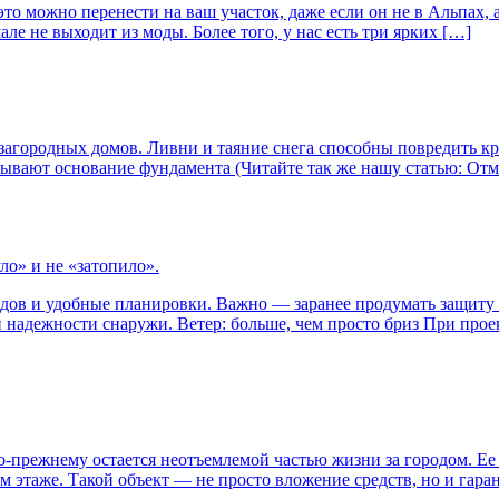
то можно перенести на ваш участок, даже если он не в Альпах, 
ле не выходит из моды. Более того, у нас есть три ярких […]
 загородных домов. Ливни и таяние снега способны повредить к
вают основание фундамента (Читайте так же нашу статью: Отмо
ло» и не «затопило».
адов и удобные планировки. Важно — заранее продумать защиту 
 надежности снаружи. Ветер: больше, чем просто бриз При про
прежнему остается неотъемлемой частью жизни за городом. Ее с
таже. Такой объект — не просто вложение средств, но и гарант