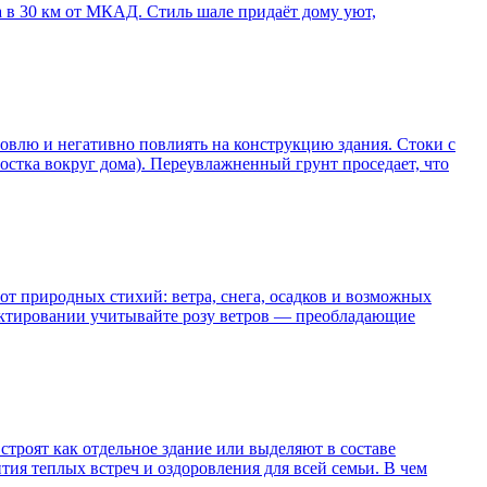
а в 30 км от МКАД. Стиль шале придаёт дому уют,
ровлю и негативно повлиять на конструкцию здания. Стоки с
стка вокруг дома). Переувлажненный грунт проседает, что
от природных стихий: ветра, снега, осадков и возможных
ектировании учитывайте розу ветров — преобладающие
троят как отдельное здание или выделяют в составе
ия теплых встреч и оздоровления для всей семьи. В чем