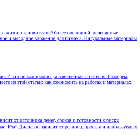
за жизни становится всё более очевидной, деревянные
нное и выгодное вложение для бизнеса. Натуральные материалы
ю. И это не компромисс, а взвешенная стратегия. Разберем,
ете из этой статьи: как сэкономить на работах и материалах,
сит от источника денег, сроков и готовности к риску.
с. ₽/м². Диапазон зависит от региона, проекта и используемых