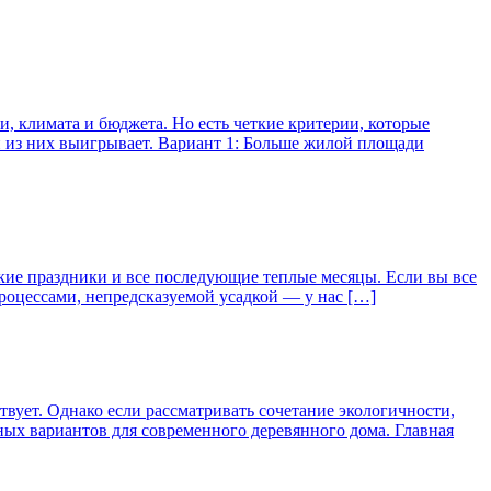
и, климата и бюджета. Но есть четкие критерии, которые
 из них выигрывает. Вариант 1: Больше жилой площади
йские праздники и все последующие теплые месяцы. Если вы все
процессами, непредсказуемой усадкой — у нас […]
вует. Однако если рассматривать сочетание экологичности,
ных вариантов для современного деревянного дома. Главная