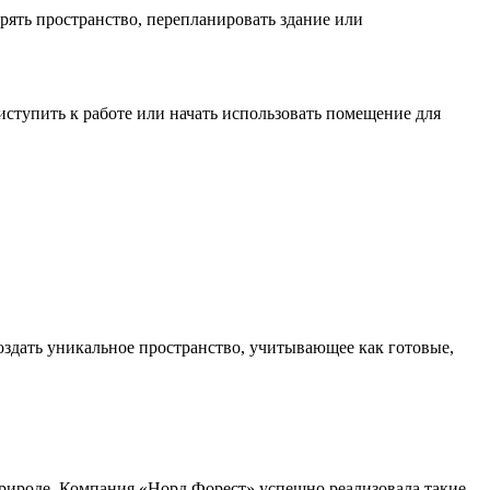
ирять пространство, перепланировать здание или
иступить к работе или начать использовать помещение для
оздать уникальное пространство, учитывающее как готовые,
рироде. Компания «Норд Форест» успешно реализовала такие