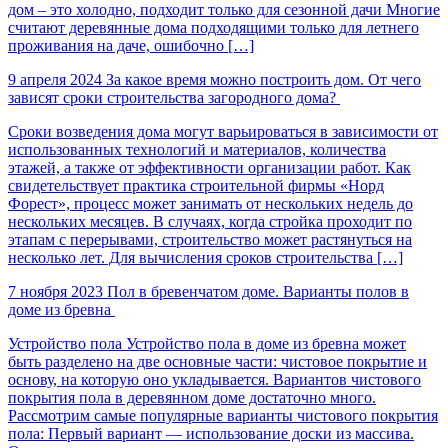
дом – это холодно, подходит только для сезонной дачи Многие
считают деревянные дома подходящими только для летнего
проживания на даче, ошибочно […]
9 апреля 2024
За какое время можно построить дом. От чего
зависят сроки строительства загородного дома?
Сроки возведения дома могут варьироваться в зависимости от
использованных технологий и материалов, количества
этажей, а также от эффективности организации работ. Как
свидетельствует практика строительной фирмы «Норд
Форест», процесс может занимать от нескольких недель до
нескольких месяцев. В случаях, когда стройка проходит по
этапам с перерывами, строительство может растянуться на
несколько лет. Для вычисления сроков строительства […]
7 ноября 2023
Пол в бревенчатом доме. Варианты полов в
доме из бревна
Устройство пола Устройство пола в доме из бревна может
быть разделено на две основные части: чистовое покрытие и
основу, на которую оно укладывается. Вариантов чистового
покрытия пола в деревянном доме достаточно много.
Рассмотрим самые популярные варианты чистового покрытия
пола: Первый вариант — использование доски из массива.