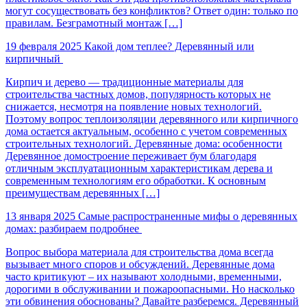
могут сосуществовать без конфликтов? Ответ один: только по
правилам. Безграмотный монтаж […]
19 февраля 2025
Какой дом теплее? Деревянный или
кирпичный
Кирпич и дерево — традиционные материалы для
строительства частных домов, популярность которых не
снижается, несмотря на появление новых технологий.
Поэтому вопрос теплоизоляции деревянного или кирпичного
дома остается актуальным, особенно с учетом современных
строительных технологий. Деревянные дома: особенности
Деревянное домостроение переживает бум благодаря
отличным эксплуатационным характеристикам дерева и
современным технологиям его обработки. К основным
преимуществам деревянных […]
13 января 2025
Самые распространенные мифы о деревянных
домах: разбираем подробнее
Вопрос выбора материала для строительства дома всегда
вызывает много споров и обсуждений. Деревянные дома
часто критикуют – их называют холодными, временными,
дорогими в обслуживании и пожароопасными. Но насколько
эти обвинения обоснованы? Давайте разберемся. Деревянный