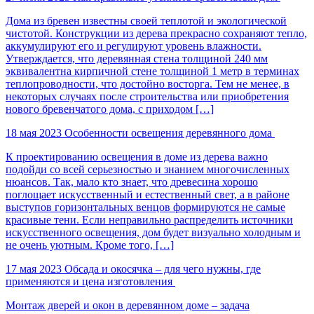
Дома из бревен известны своей теплотой и экологической
чистотой. Конструкции из дерева прекрасно сохраняют тепло,
аккумулируют его и регулируют уровень влажности.
Утверждается, что деревянная стена толщиной 240 мм
эквивалентна кирпичной стене толщиной 1 метр в терминах
теплопроводности, что достойно восторга. Тем не менее, в
некоторых случаях после строительства или приобретения
нового бревенчатого дома, с приходом […]
18 мая 2023
Особенности освещения деревянного дома
К проектированию освещения в доме из дерева важно
подойди со всей серьезностью и знанием многочисленных
нюансов. Так, мало кто знает, что древесина хорошо
поглощает искусственный и естественный свет, а в районе
выступов горизонтальных венцов формируются не самые
красивые тени. Если неправильно распределить источники
искусственного освещения, дом будет визуально холодным и
не очень уютным. Кроме того, […]
17 мая 2023
Обсада и окосячка – для чего нужны, где
применяются и цена изготовления
Монтаж дверей и окон в деревянном доме – задача