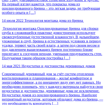
На первый взгляд кажется, что покраска дома из
оцилиндрованного бревна – это легкая задача, не требующая
особого опыта и […]
14 июля 2022
Технология монтажа дома из бревна
​ Технология монтажа Оцилиндрованные бревна для сборки
сруба в сложившейся практике домостроения используют
свежесрубленные (естественной влажности). В дальнейшем,
уложенные в сруб, бревна в естественных условиях в период
усадки, теряют часть своей влаги, а затем под своим весом и
под давлением вышележащих бревен постепенно ближе
прилегают к соседним венцам, уменьшая продуваемость стен.
Получаемая таким образом постройка […]
14 мая 2021
Недостатки и достоинства деревянных домов
Современный деревянный дом за счёт систем отопления,
вентилирования и планирования – жильё комфортное и
энергоэффективное, а по внешнему виду ему нет равных. Но
необходимо понимать, что у каждого материала найдутся свои
недостатки и достоинства, деревянные дома не исключение.
Недостатки домов из оцилиндрованного бревна. Наиболее
неприятный недостаток, которым обладают дома из бревна, —
это необходимость конопатить […]