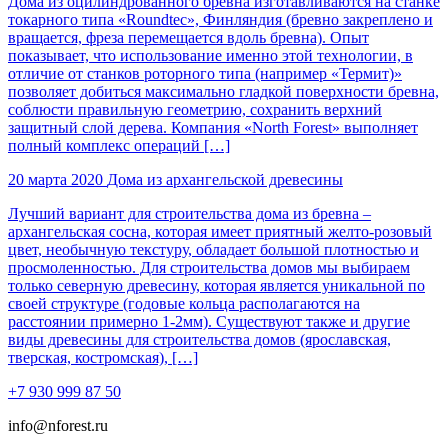
Дома из оцилиндрованного бревна изготавливаются на станке
токарного типа «Roundtec», Финляндия (бревно закреплено и
вращается, фреза перемещается вдоль бревна). Опыт
показывает, что использование именно этой технологии, в
отличие от станков роторного типа (например «Термит)»
позволяет добиться максимально гладкой поверхности бревна,
соблюсти правильную геометрию, сохранить верхний
защитный слой дерева. Компания «North Forest» выполняет
полный комплекс операций […]
20 марта 2020
Дома из архангельской древесины
​Лучший вариант для строительства дома из бревна –
архангельская сосна, которая имеет приятный желто-розовый
цвет, необычную текстуру, обладает большой плотностью и
просмоленностью. Для строительства домов мы выбираем
только северную древесину, которая является уникальной по
своей структуре (годовые кольца располагаются на
расстоянии примерно 1-2мм). Существуют также и другие
виды древесины для строительства домов (ярославская,
тверская, костромская), […]
+7 930 999 87 50
info@nforest.ru