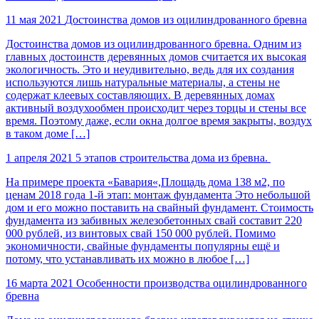
11 мая 2021
Достоинства домов из оцилиндрованного бревна
Достоинства домов из оцилиндрованного бревна. Одним из
главных достоинств деревянных домов считается их высокая
экологичность. Это и неудивительно, ведь для их создания
используются лишь натуральные материалы, а стены не
содержат клеевых составляющих. В деревянных домах
активный воздухообмен происходит через торцы и стены все
время. Поэтому даже, если окна долгое время закрыты, воздух
в таком доме […]
1 апреля 2021
5 этапов строительства дома из бревна.
На примере проекта «Бавария«,Площадь дома 138 м2, по
ценам 2018 года 1-й этап: монтаж фундамента Это небольшой
дом и его можно поставить на свайный фундамент. Стоимость
фундамента из забивных железобетонных свай составит 220
000 рублей, из винтовых свай 150 000 рублей. Помимо
экономичности, свайные фундаменты популярны ещё и
потому, что устанавливать их можно в любое […]
16 марта 2021
Особенности производства оцилиндрованного
бревна