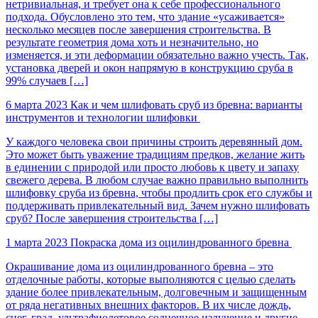
нетривиальная, и требует она к себе профессионального
подхода. Обусловлено это тем, что здание «усаживается»
несколько месяцев после завершения строительства. В
результате геометрия дома хоть и незначительно, но
изменяется, и эти деформации обязательно важно учесть. Так,
установка дверей и окон напрямую в конструкцию сруба в
99% случаев […]
6 марта 2023
Как и чем шлифовать сруб из бревна: варианты
инструментов и технологии шлифовки
У каждого человека свои причины строить деревянный дом.
Это может быть уважение традициям предков, желание жить
в единении с природой или просто любовь к цвету и запаху
свежего дерева. В любом случае важно правильно выполнить
шлифовку сруба из бревна, чтобы продлить срок его службы и
поддерживать привлекательный вид. Зачем нужно шлифовать
сруб? После завершения строительства […]
1 марта 2023
Покраска дома из оцилиндрованного бревна
Окрашивание дома из оцилиндрованного бревна – это
отделочные работы, которые выполняются с целью сделать
здание более привлекательным, долговечным и защищенным
от ряда негативных внешних факторов. В их числе дождь,
снег, град, ультрафиолетовое солнечное излучение и другие.