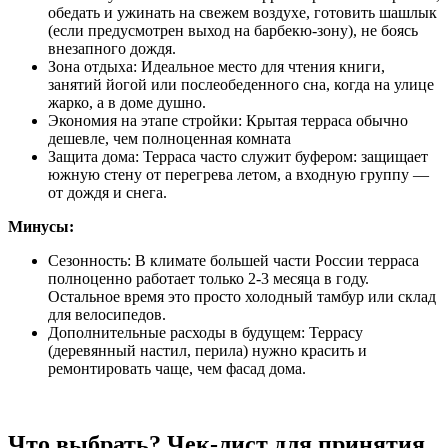
обедать и ужинать на свежем воздухе, готовить шашлык
(если предусмотрен выход на барбекю-зону), не боясь
внезапного дождя.
Зона отдыха: Идеальное место для чтения книги,
занятий йогой или послеобеденного сна, когда на улице
жарко, а в доме душно.
Экономия на этапе стройки: Крытая терраса обычно
дешевле, чем полноценная комната
Защита дома: Терраса часто служит буфером: защищает
южную стену от перегрева летом, а входную группу —
от дождя и снега.
Минусы:
Сезонность: В климате большей части России терраса
полноценно работает только 2-3 месяца в году.
Остальное время это просто холодный тамбур или склад
для велосипедов.
Дополнительные расходы в будущем: Террасу
(деревянный настил, перила) нужно красить и
ремонтировать чаще, чем фасад дома.
Что выбрать? Чек-лист для принятия