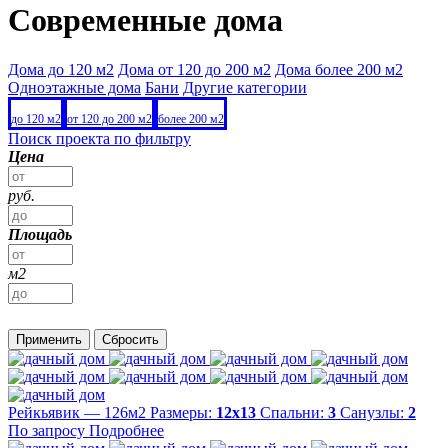
Современные дома
Дома до 120 м2
Дома от 120 до 200 м2
Дома более 200 м2
Одноэтажные дома
Бани
Другие категории
до 120 м2
от 120 до 200 м2
более 200 м2
Поиск проекта по фильтру
Цена
руб.
Площадь
м2
Применить
Сбросить
Рейкьявик — 126м2
Размеры:
12х13
Спальни:
3
Санузлы:
2
По запросу
Подробнее