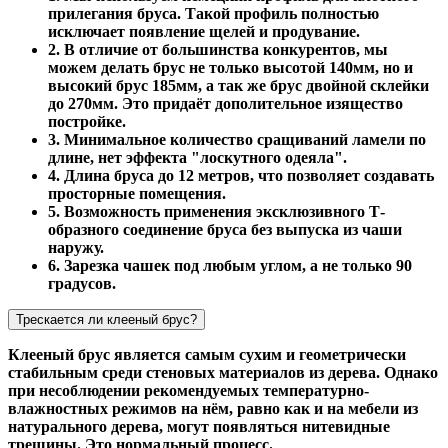
прилегания бруса. Такой профиль полностью
исключает появление щелей и продувание.
2. В отличие от большинства конкурентов, мы
можем делать брус не только высотой 140мм, но и
высокий брус 185мм, а так же брус двойной склейки
до 270мм. Это придаёт дополительное изящество
постройке.
3. Минимальное количество сращиваний ламели по
длине, нет эффекта "лоскутного одеяла".
4. Длина бруса до 12 метров, что позволяет создавать
просторные помещения.
5. Возможность применения эксклюзивного Т-
образного соединение бруса без выпуска из чаши
наружу.
6. Зарезка чашек под любым углом, а не только 90
градусов.
Трескается ли клееный брус?
Клееный брус является самым сухим и геометрически
стабильным среди стеновых материалов из дерева. Однако
при несоблюдении рекомендуемых температурно-
влажностных режимов на нём, равно как и на мебели из
натурального дерева, могут появляться нитевидные
трещины. Это нормальный процесс.