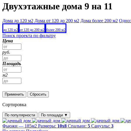
Двухэтажные дома 9 на 11
Дома до 120 м2
Дома от 120 до 200 м2
Дома более 200 м2
Одно
до 120 м2
от 120 до 200 м2
более 200 м2
Поиск проекта по фильтру
Цена
руб.
Площадь
м2
Применить
Сбросить
Сортировка
По популярности
По площади
▼
Фьюжн — 185м2
Размеры:
10х8
Спальни:
5
Санузлы:
3