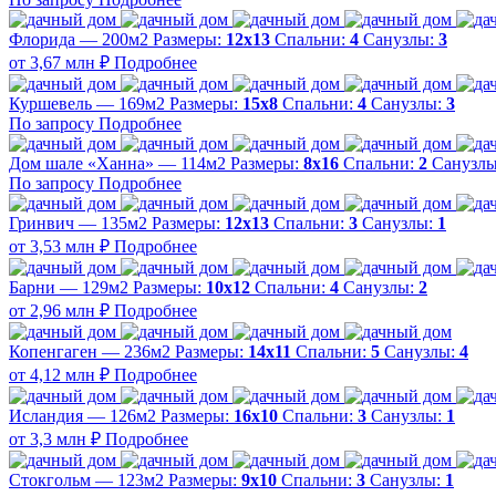
Флорида — 200м2
Размеры:
12х13
Спальни:
4
Санузлы:
3
от 3,67 млн ₽
Подробнее
Куршевель — 169м2
Размеры:
15х8
Спальни:
4
Санузлы:
3
По запросу
Подробнее
Дом шале «Ханна» — 114м2
Размеры:
8х16
Спальни:
2
Санузл
По запросу
Подробнее
Гринвич — 135м2
Размеры:
12х13
Спальни:
3
Санузлы:
1
от 3,53 млн ₽
Подробнее
Барни — 129м2
Размеры:
10х12
Спальни:
4
Санузлы:
2
от 2,96 млн ₽
Подробнее
Копенгаген — 236м2
Размеры:
14х11
Спальни:
5
Санузлы:
4
от 4,12 млн ₽
Подробнее
Исландия — 126м2
Размеры:
16х10
Спальни:
3
Санузлы:
1
от 3,3 млн ₽
Подробнее
Стокгольм — 123м2
Размеры:
9х10
Спальни:
3
Санузлы:
1