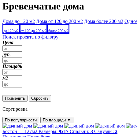
Бревенчатые дома
Дома до 120 м2
Дома от 120 до 200 м2
Дома более 200 м2
Одно
до 120 м2
от 120 до 200 м2
более 200 м2
Поиск проекта по фильтру
Цена
руб.
Площадь
м2
Применить
Сбросить
Сортировка
По популярности
По площади
▼
Бостон — 127м2
Размеры:
9х17
Спальни:
3
Санузлы:
2
По запросу
Подробнее