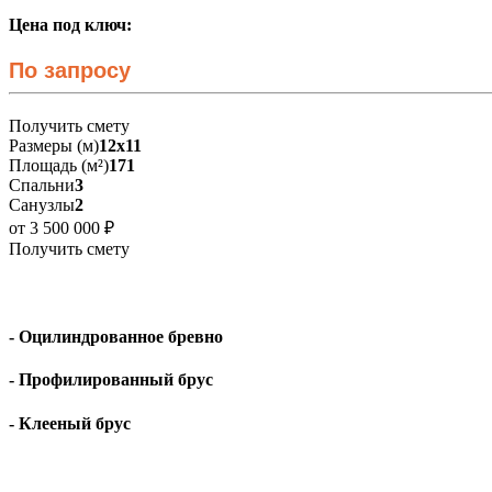
Цена под ключ:
По запросу
Получить смету
Размеры (м)
12х11
Площадь (м²)
171
Спальни
3
Санузлы
2
от 3 500 000 ₽
Получить смету
- Оцилиндрованное бревно
- Профилированный брус
- Клееный брус