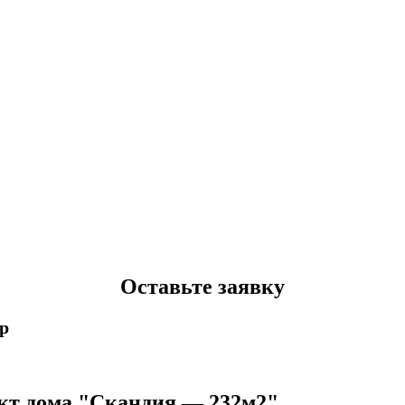
Оставьте заявку
p
кт дома "Скандия — 232м2"