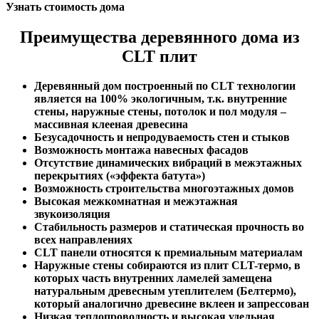
Узнать стоимость дома
Преимущества деревянного дома из
CLT плит
Деревянный дом построенный по CLT технологии
является на 100% экологичным, т.к. внутренние
стены, наружные стены, потолок и пол модуля –
массивная клееная древесина
Безусадочность и непродуваемость стен и стыков
Возможность монтажа навесных фасадов
Отсутствие динамических вибраций в межэтажных
перекрытиях («эффекта батута»)
Возможность строительства многоэтажных домов
Высокая межкомнатная и межэтажная
звукоизоляция
Стабильность размеров и статическая прочность во
всех направлениях
CLT панели относятся к премиальным материалам
Наружные стены собираются из плит CLT-термо, в
которых часть внутренних ламелей замещена
натуральным древесным утеплителем (Белтермо),
который аналогично древесине вклеен и запрессован
Низкая теплопроводность и высокая удельная