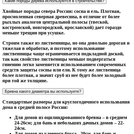
Какие породы дерева используются в строительстве?
Хвойные породы севера России: сосна и ель. Плотная,
просмоленная северная древесина, в отличие от более
рыхлых аналогов центральной полосы (твеской,
костромской, новгородской, ярославской) дает гораздо
меньше трещин при усушке.
Строим также из лиственницы, но она довольно дорогая и
тяжелая в обработке, и поэтому использование
лиственницы чаще ограничивается подкладной доской,
так как свойство лиственицы меньше подвергаться
гниению легко заменяется использованием современных
средств защиты сосны или ели. К тому же лиственица
более плотная, а значит сруб из нее будет более холодный
при той же толщине.
Бревна какого диаметра вы используете?
Стандартные размеры для круглогодичного использвания
дома в средней полосе России:
Для домов из оцилиндрованного бревна – в среднем
24-26см; для бань и небольших дачных домов – 22-
24см.
Для домов из клееного бруса - 20см, для бань и