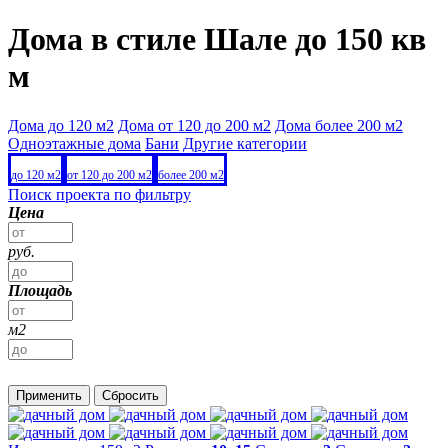
Дома в стиле Шале до 150 кв
м
Дома до 120 м2
Дома от 120 до 200 м2
Дома более 200 м2
Одноэтажные дома
Бани
Другие категории
до 120 м2
от 120 до 200 м2
более 200 м2
Поиск проекта по фильтру
Цена
руб.
Площадь
м2
Применить
Сбросить