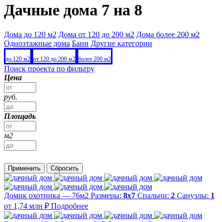
Дачные дома 7 на 8
Дома до 120 м2
Дома от 120 до 200 м2
Дома более 200 м2
Одноэтажные дома
Бани
Другие категории
до 120 м2
от 120 до 200 м2
более 200 м2
Поиск проекта по фильтру
Цена
руб.
Площадь
м2
Применить
Сбросить
Домик охотника — 76м2
Размеры:
8х7
Спальни:
2
Санузлы:
1
от 1,74 млн ₽
Подробнее